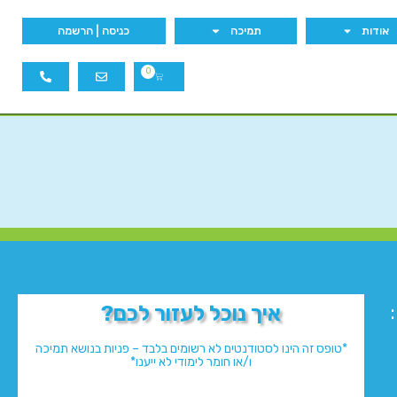
אודות
תמיכה
כניסה | הרשמה
0
איך נוכל לעזור לכם?
*טופס זה הינו לסטודנטים לא רשומים בלבד – פניות בנושא תמיכה
ו/או חומר לימודי לא ייענו*