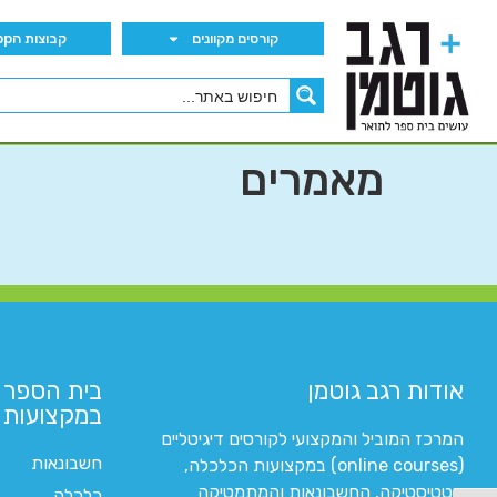
קורסים מקוונים
קבוצות הWhatsApp
מאמרים
אודות רגב גוטמן
בית הספר 
במקצועות ה
המרכז המוביל והמקצועי לקורסים דיגיטליים
חשבונאות
(online courses) במקצועות הכלכלה,
סטטיסטיקה, החשבונאות והמתמטיקה
כלכלה