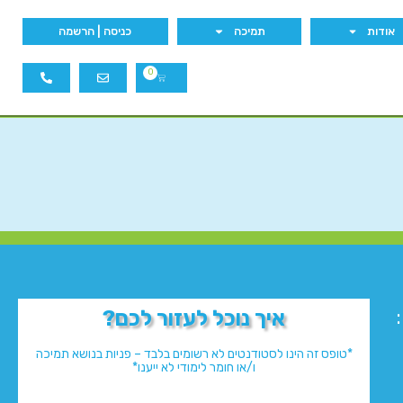
אודות
תמיכה
כניסה | הרשמה
0
איך נוכל לעזור לכם?
*טופס זה הינו לסטודנטים לא רשומים בלבד – פניות בנושא תמיכה
ו/או חומר לימודי לא ייענו*