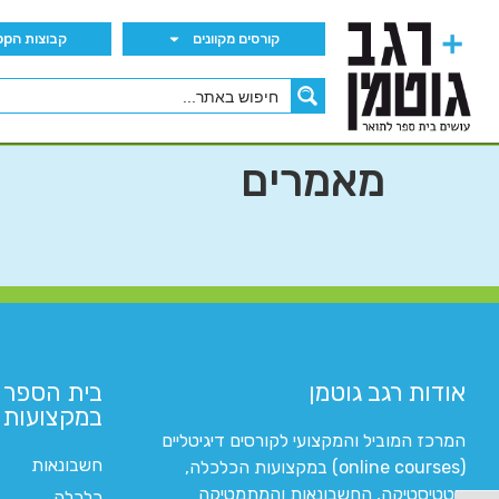
קורסים מקוונים
קבוצות הWhatsApp
מאמרים
אודות רגב גוטמן
בית הספר 
במקצועות ה
המרכז המוביל והמקצועי לקורסים דיגיטליים
חשבונאות
(online courses) במקצועות הכלכלה,
סטטיסטיקה, החשבונאות והמתמטיקה
כלכלה