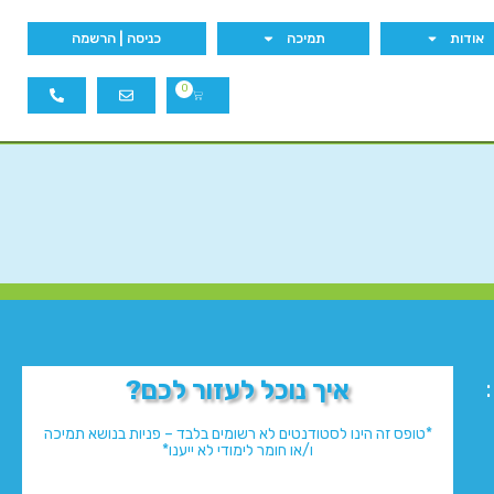
אודות
תמיכה
כניסה | הרשמה
0
איך נוכל לעזור לכם?
*טופס זה הינו לסטודנטים לא רשומים בלבד – פניות בנושא תמיכה
ו/או חומר לימודי לא ייענו*