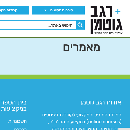
קורסים מקוונים
קבוצות הWhatsApp
מאמרים
אודות רגב גוטמן
בית הספר 
במקצועות ה
המרכז המוביל והמקצועי לקורסים דיגיטליים
חשבונאות
(online courses) במקצועות הכלכלה,
סטטיסטיקה, החשבונאות והמתמטיקה
כלכלה