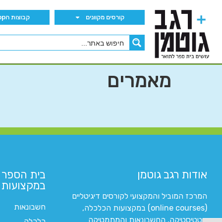
קורסים מקוונים
קבוצות הWhatsApp
מאמרים
אודות רגב גוטמן
בית הספר 
במקצועות ה
המרכז המוביל והמקצועי לקורסים דיגיטליים
חשבונאות
(online courses) במקצועות הכלכלה,
סטטיסטיקה, החשבונאות והמתמטיקה
כלכלה