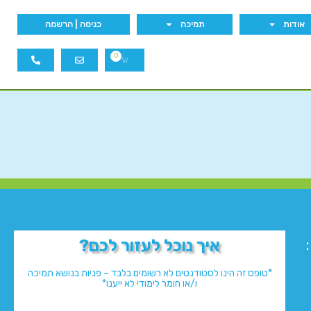
אודות
תמיכה
כניסה | הרשמה
0
איך נוכל לעזור לכם?
*טופס זה הינו לסטודנטים לא רשומים בלבד – פניות בנושא תמיכה
ו/או חומר לימודי לא ייענו*