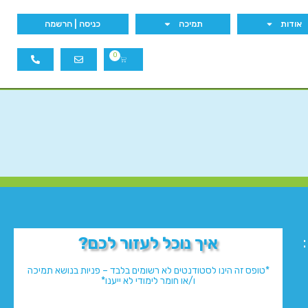
אודות
תמיכה
כניסה | הרשמה
0
איך נוכל לעזור לכם?
*טופס זה הינו לסטודנטים לא רשומים בלבד – פניות בנושא תמיכה
ו/או חומר לימודי לא ייענו*