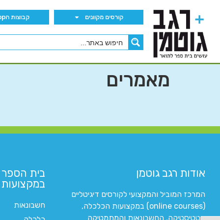
קורסים מקוונים
קבוצות הWhatsApp
מאמרים
אודות רגב גוטמן
בית הספר 
במקצועות ה
המרכז המוביל והמקצועי לקורסים דיגיטליים
חשבונאות
(online courses) במקצועות הכלכלה,
סטטיסטיקה, החשבונאות והמתמטיקה
כלכלה