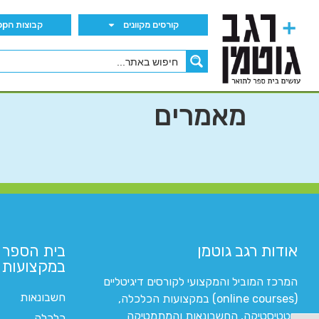
קורסים מקוונים
קבוצות הWhatsApp
מאמרים
אודות רגב גוטמן
בית הספר 
במקצועות ה
המרכז המוביל והמקצועי לקורסים דיגיטליים
חשבונאות
(online courses) במקצועות הכלכלה,
סטטיסטיקה, החשבונאות והמתמטיקה
כלכלה