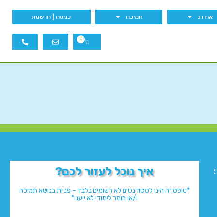
אודות
תמיכה
כניסה | הרשמה
0
איך נוכל לעזור לכם?
*טופס זה הינו לסטודנטים לא רשומים בלבד – פניות בנושא תמיכה
ו/או חומר לימודי לא ייענו*