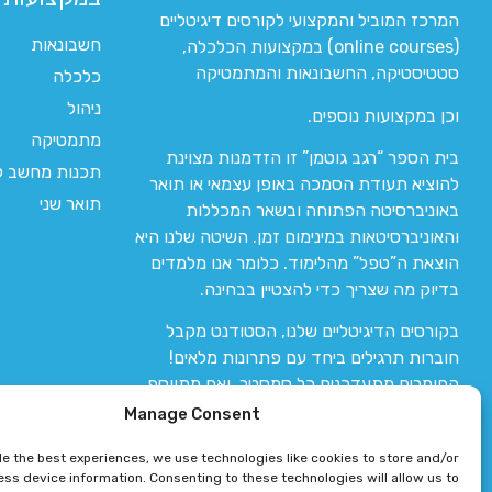
המרכז המוביל והמקצועי לקורסים דיגיטליים
חשבונאות
(online courses) במקצועות הכלכלה,
סטטיסטיקה, החשבונאות והמתמטיקה
כלכלה
ניהול
וכן במקצועות נוספים.
מתמטיקה
בית הספר “רגב גוטמן” זו הזדמנות מצוינת
תכנות מחשב לי
להוציא תעודת הסמכה באופן עצמאי או תואר
תואר שני
באוניברסיטה הפתוחה ובשאר המכללות
והאוניברסיטאות במינימום זמן. השיטה שלנו היא
הוצאת ה”טפל” מהלימוד. כלומר אנו מלמדים
בדיוק מה שצריך כדי להצטיין בבחינה.
בקורסים הדיגיטליים שלנו, הסטודנט מקבל
חוברות תרגילים ביחד עם פתרונות מלאים!
החומרים מתעדכנים כל סמסטר, ואם מתווסף
חומר חדש אז הקורס מתעדכן יחד איתו.
Manage Consent
de the best experiences, we use technologies like cookies to store and/or
ss device information. Consenting to these technologies will allow us to