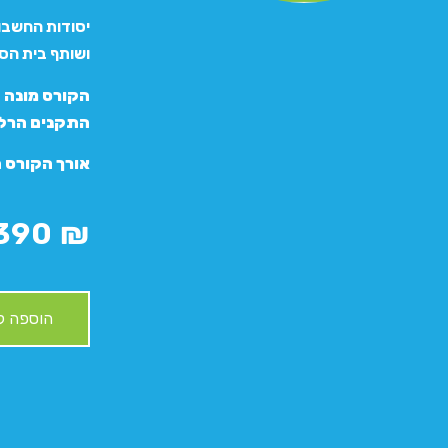
יסודות החשבונ
ושותף בית הס
התקנים הרלו
אורך הקורס הינו כ- 50 שעות נטו
390
₪
הוספה ל