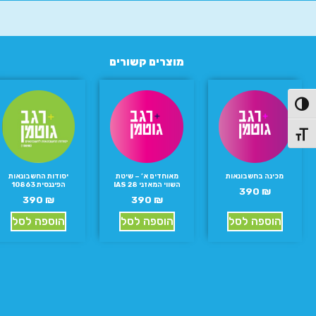
מוצרים קשורים
פעל/כבה ניגודיות גבוהה
תג גודל גופן
מכינה בחשבונאות
מאוחדים א’ – שיטת
יסודות החשבונאות
השווי המאזני IAS 28
הפיננסית 10863
390
₪
390
₪
390
₪
הוספה לסל
הוספה לסל
הוספה לסל