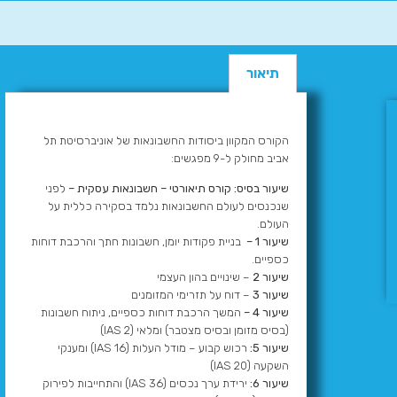
תיאור
הקורס המקוון ביסודות החשבונאות של אוניברסיטת תל
אביב מחולק ל-9 מפגשים:
שיעור בסיס: קורס תיאורטי – חשבונאות עסקית –
לפני
שנכנסים לעולם החשבונאות נלמד בסקירה כללית על
העולם.
שיעור 1 –
בניית פקודות יומן, חשבונות חתך והרכבת דוחות
כספיים.
שיעור 2
– שינויים בהון העצמי
שיעור 3
– דוח על תזרימי המזומנים
שיעור 4 –
המשך הרכבת דוחות כספיים, ניתוח חשבונות
(בסיס מזומן ובסיס מצטבר) ומלאי (IAS 2)
שיעור 5:
רכוש קבוע – מודל העלות (IAS 16) ומענקי
השקעה (IAS 20)
שיעור 6:
ירידת ערך נכסים (IAS 36) והתחייבות לפירוק