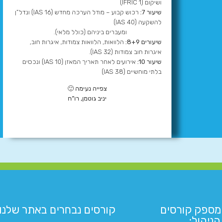
ושיקום (IFRIC 1)
שיעור 7:
רכוש קבוע – מודל הערכה מחדש (IAS 16) ונדל”ן
להשקעה (IAS 40)
_______
ומעברים ביניהם (כולל מלאי).
שיעורים 8+9:
הלוואות, הלוואות צמודות, איגרות חוב,
איגרות חוב צמודות (IAS 32).
שיעור 10:
אירועים לאחר תאריך המאזן (IAS 10) ונכסים
בלתי מוחשיים (IAS 38)
צפייה נעימה 🙂
יניב גוטמן, רו”ח
מספק קורסים
קורסים נבחרים באתר שלנו:​
ניהול: