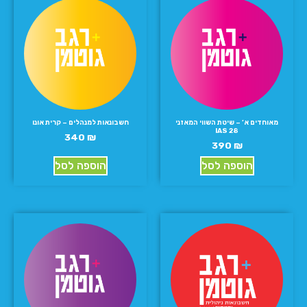
מאוחדים א’ – שיטת השווי המאזני
חשבונאות למנהלים – קרית אונו
IAS 28
340
₪
390
₪
הוספה לסל
הוספה לסל