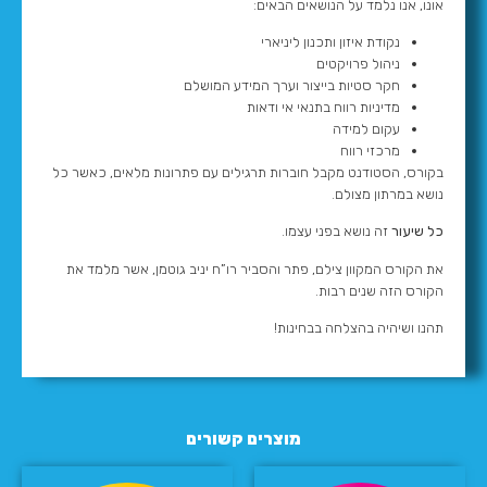
אונו, אנו נלמד על הנושאים הבאים:
נקודת איזון ותכנון ליניארי
ניהול פרויקטים
חקר סטיות בייצור וערך המידע המושלם
מדיניות רווח בתנאי אי ודאות
עקום למידה
מרכזי רווח
בקורס, הסטודנט מקבל חוברות תרגילים עם פתרונות מלאים, כאשר כל
נושא במרתון מצולם.
כל שיעור
זה נושא בפני עצמו.
את הקורס המקוון צילם, פתר והסביר רו”ח יניב גוטמן, אשר מלמד את
הקורס הזה שנים רבות.
תהנו ושיהיה בהצלחה בבחינות!
מוצרים קשורים