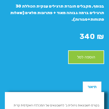
בנוסף, מקבלים חוברת תרגילים ענקית הכוללת 30
תרגילים ברמה גבוהה מאוד + פתרונות מלאים (שאלות
פתוחות+סגורות).
340
₪
הוספה לסל
תיאור
בקורס חשבונאות ניהולית ב’ לחשבונאים של המכללה האקדמית קרית