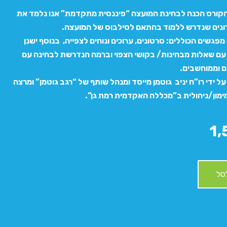
קורס הכנה לבחינת המועצה “פיננסית מתקדמת” אנו נלמד את
נים שנדרש ללמוד בהתאם לסילבוס של המועצה.
הקורס מונה 5 מפגשים הכוללים: סרטונים, ערוכים ונוחים לצפייה, בנוסף ישנן
 עם שאלות מבחינות/ בקושי הצפוי וברמה הנדרשת לבחינה עם
ם וממוחשבים.
ל ידי רו”ח יניב גוטמן מייסד ומנהל שותף של “רגב גוטמן” ומרצה
מון/ניהולית ב”מכללה האקדמית רמת גן”.
1
סל