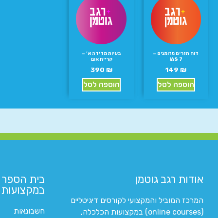
דוח תזרים מזומנים –
בעיות מדידה א’ –
IAS 7
קריית אונו
390
₪
149
₪
הוספה לסל
הוספה לסל
אודות רגב גוטמן
בית הספר 
במקצועות ה
המרכז המוביל והמקצועי לקורסים דיגיטליים
חשבונאות
(online courses) במקצועות הכלכלה,