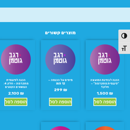
מוצרים קשורים
פעל/כבה ניגודיות גבוהה
תג גודל גופן
הכנה לבחינת המועצה
מיסים על הכנסה –
הכנה לפיננסית
“פיננסית מתקדמת” –
IAS 12
מתקדמת – חלק 4:
חלק 1
הנושאים הקטנים
299
₪
2,100
₪
1,500
₪
הוספה לסל
הוספה לסל
הוספה לסל