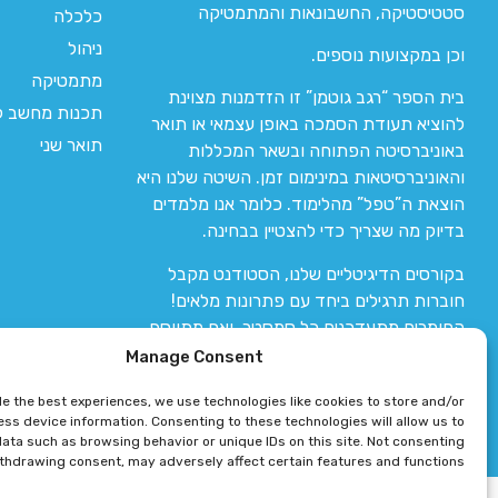
סטטיסטיקה, החשבונאות והמתמטיקה
כלכלה
ניהול
וכן במקצועות נוספים.
מתמטיקה
בית הספר “רגב גוטמן” זו הזדמנות מצוינת
תכנות מחשב לי
להוציא תעודת הסמכה באופן עצמאי או תואר
תואר שני
באוניברסיטה הפתוחה ובשאר המכללות
והאוניברסיטאות במינימום זמן. השיטה שלנו היא
הוצאת ה”טפל” מהלימוד. כלומר אנו מלמדים
בדיוק מה שצריך כדי להצטיין בבחינה.
בקורסים הדיגיטליים שלנו, הסטודנט מקבל
חוברות תרגילים ביחד עם פתרונות מלאים!
החומרים מתעדכנים כל סמסטר, ואם מתווסף
חומר חדש אז הקורס מתעדכן יחד איתו.
Manage Consent
de the best experiences, we use technologies like cookies to store and/or
ss device information. Consenting to these technologies will allow us to
ata such as browsing behavior or unique IDs on this site. Not consenting
ithdrawing consent, may adversely affect certain features and functions.