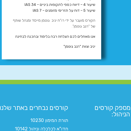
שיעור 4 – דיווח כספי לתקופות ביניים – IAS 34
שיעור 5 – דוח על תזרימי מזומנים – IAS 7
הקורס מועבר על ידי רו”ח יניב גוטמן מייסד ומנהל שותף
של “רגב גוטמן”.
אנו מאחלים לכם הצלחה רבה בלימוד ובהכנה לבחינה
יניב וצוות “רגב גוטמן”
מספק קורסים
קורסים נבחרים באתר שלנו:​
ניהול:
תורת המימון 10230
חדו"א לכלכלה וניהול 10142