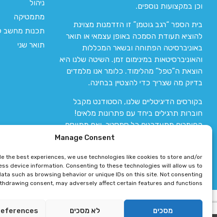
ניהול
וכן במקצועות נוספים.
מתמטיקה
בית הספר “רגב גוטמן” זו הזדמנות מצוינת
תכנות מחשב לי
להוציא תעודת הסמכה באופן עצמאי או תואר
תואר שני
באוניברסיטה הפתוחה ובשאר המכללות
והאוניברסיטאות במינימום זמן. השיטה שלנו היא
הוצאת ה”טפל” מהלימוד. כלומר אנו מלמדים
בדיוק מה שצריך כדי להצטיין בבחינה.
בקורסים הדיגיטליים שלנו, הסטודנט מקבל
חוברות תרגילים ביחד עם פתרונות מלאים!
החומרים מתעדכנים כל סמסטר, ואם מתווסף
חומר חדש אז הקורס מתעדכן יחד איתו.
Manage Consent
de the best experiences, we use technologies like cookies to store and/or
ss device information. Consenting to these technologies will allow us to
ata such as browsing behavior or unique IDs on this site. Not consenting
ithdrawing consent, may adversely affect certain features and functions.
רגב גוטמן 2024 © כל הזכויות שמורות
מסכים
לא מסכים
references