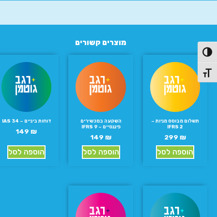
מוצרים קשורים
פעל/כבה ניגודיות גבוהה
תג גודל גופן
תשלום מבוסס מניות –
השקעה במכשירים
דוחות ביניים – IAS 34
IFRS 2
פיננסיים – IFRS 9
149
₪
149
₪
299
₪
הוספה לסל
הוספה לסל
הוספה לסל