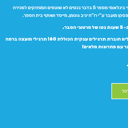
תקן דיווח כספי בינלאומי מספר 5 בדבר נכסים לא שוטפים המוחזקים למכירה
פסקו מועבר ע”י רו”ח יניב גוטמן, מייסד ושותף בית הספר.
 הסבר.
בנוסף, מקבלים חוברת תרגילים ענקית הכוללת 60! תרגילי מועצה ברמה
ר עם פתרונות מלאים!
סל