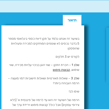
תיאור
בשיעור זה אנחנו נלמד על תקן דיווח כספי בינלאומי מספר
5 בדבר נכסים לא שוטפים המוחזקים למכירה ופעילויות
שהופסקו.
לקורס יש 3 חלקים:
שלב 1
– הכרת התקן – שווי הוגן בניכוי עלויות מכירה, שווי
שימוש,
קבוצות מימוש
שלב 3
– שאלות תאורטיות ושאלות חישוביות דמוי מועצה –
הרמה הגבוהה ביותר!
שימו לב!
הרמה של השיעור זה הוא עד לרמה של פיננסית א’ (ללא
צירופי עסקים) אבל כולל קבוצות מימוש וירידת ערך של