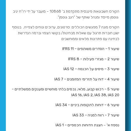
הקורס חשבונאות פיננסית מתקדמת ב’ 10868 – מועבר על ידי רו”ח יניב
גוטמן מייסד ומנהל שותף של “רגב גוטמן”.
הקורס מונה 7 מפגשים הכוללים: סרטונים, ערוכים ונוחים לצפייה, בנוסף
ישנן חוברות תרגול עם שאלות מבחינות/ בקושי הצפוי וברמה הנדרשת
לבחינה עם פתרונות מלאים וממוחשבים.
שיעור 1 – הסדרים משותפים – IFRS 11
שיעור 2 – מגזרי פעילות – IFRS 8
שיעור 3 – מיסים על הכנסה – IAS 12
שיעור 4 – דוח על תזרימי המזומנים – IAS 7
שיעור 5 – רכוש קבוע, מלאי, נכסים בלתי מוחשיים ומענקים ממשלתיים –
IAS 16, IAS 2, IAS 38, IAS 20
שיעור 6 – דוחות לתקופות ביניים – IAS 34
שיעור 7 – רווח למניה – IAS 33
נספח א’
–
הצגת הדוחות הכספיים – IAS 1