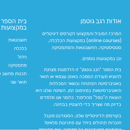
אודות רגב גוטמן
בית הספר 
במקצועות ה
המרכז המוביל והמקצועי לקורסים דיגיטליים
חשבונאות
(online courses) במקצועות הכלכלה,
סטטיסטיקה, החשבונאות והמתמטיקה
כלכלה
ניהול
וכן במקצועות נוספים.
מתמטיקה
בית הספר “רגב גוטמן” זו הזדמנות מצוינת
תכנות מחשב לי
להוציא תעודת הסמכה באופן עצמאי או תואר
תואר שני
באוניברסיטה הפתוחה ובשאר המכללות
והאוניברסיטאות במינימום זמן. השיטה שלנו היא
הוצאת ה”טפל” מהלימוד. כלומר אנו מלמדים
בדיוק מה שצריך כדי להצטיין בבחינה.
בקורסים הדיגיטליים שלנו, הסטודנט מקבל
חוברות תרגילים ביחד עם פתרונות מלאים!
החומרים מתעדכנים כל סמסטר, ואם מתווסף