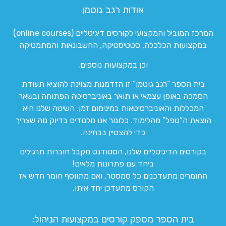
אודות רגב גוטמן
המרכז המוביל והמקצועי לקורסים דיגיטליים (online courses)
במקצועות הכלכלה, סטטיסטיקה, החשבונאות והמתמטיקה
וכן במקצועות נוספים.
בית הספר “רגב גוטמן” זו הזדמנות מצוינת להוציא תעודת
הסמכה באופן עצמאי או תואר באוניברסיטה הפתוחה ובשאר
המכללות והאוניברסיטאות במינימום זמן. השיטה שלנו היא
הוצאת ה”טפל” מהלימוד. כלומר אנו מלמדים בדיוק מה שצריך
כדי להצטיין בבחינה.
בקורסים הדיגיטליים שלנו, הסטודנט מקבל חוברות תרגילים
ביחד עם פתרונות מלאים!
החומרים מתעדכנים כל סמסטר, ואם מתווסף חומר חדש אז
הקורס מתעדכן יחד איתו.
בית הספר מספק קורסים במקצועות הניהול: