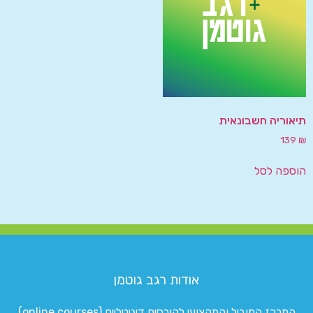
תיאוריה חשבונאית
139
₪
הוספה לסל
אודות רגב גוטמן
המרכז המוביל והמקצועי לקורסים דיגיטליים (online courses)