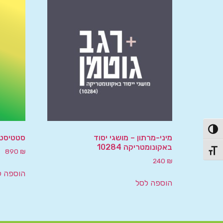
פעל/כבה ניגודיות גבוהה
מיני-מרתון – מושגי יסוד
סטטיסט
באקונומטריקה 10284
890
₪
תג גודל גופן
240
₪
הוספה ל
הוספה לסל