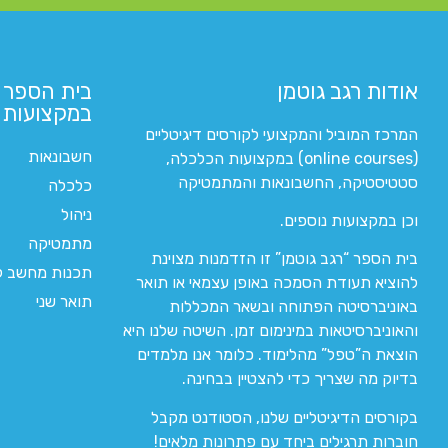
אודות רגב גוטמן
בית הספר 
במקצועות ה
המרכז המוביל והמקצועי לקורסים דיגיטליים
חשבונאות
(online courses) במקצועות הכלכלה,
סטטיסטיקה, החשבונאות והמתמטיקה
כלכלה
ניהול
וכן במקצועות נוספים.
מתמטיקה
בית הספר “רגב גוטמן” זו הזדמנות מצוינת
תכנות מחשב לי
להוציא תעודת הסמכה באופן עצמאי או תואר
תואר שני
באוניברסיטה הפתוחה ובשאר המכללות
והאוניברסיטאות במינימום זמן. השיטה שלנו היא
הוצאת ה”טפל” מהלימוד. כלומר אנו מלמדים
בדיוק מה שצריך כדי להצטיין בבחינה.
בקורסים הדיגיטליים שלנו, הסטודנט מקבל
חוברות תרגילים ביחד עם פתרונות מלאים!