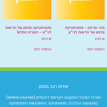
מיני-מרתון – סטטיסטיקה
סטטיסטיקה ומימון של הרשות
ומימון של הרשות לני”ע
לני”ע – הקורס המלא!
890
₪
690
₪
הוספה לסל
הוספה לסל
אודות רגב גוטמן
המרכז המוביל והמקצועי לקורסים דיגיטליים (online courses)
במקצועות הכלכלה, סטטיסטיקה, החשבונאות והמתמטיקה