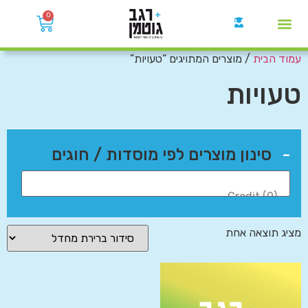
0
עמוד הבית
/ מוצרים המתויגים “טעויות”
קבוצות הWhatsApp
טעויות
-
סינון מוצרים לפי מוסדות / חוגים
מציג תוצאה אחת