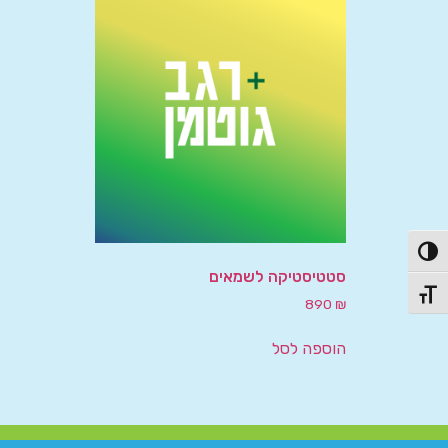
פעל/כבה ניגודיות גבוהה
סטטיסטיקה לשמאים
תג גודל גופן
890
₪
הוספה לסל