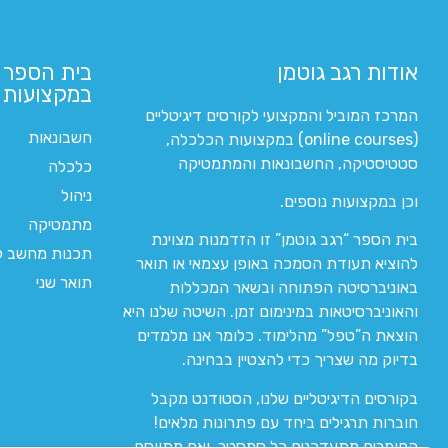
אודות רגב גוטמן
בית הספר 
במקצועות ה
המרכז המוביל והמקצועי לקורסים דיגיטליים
חשבונאות
(online courses) במקצועות הכלכלה,
סטטיסטיקה, החשבונאות והמתמטיקה
כלכלה
ניהול
וכן במקצועות נוספים.
מתמטיקה
בית הספר “רגב גוטמן” זו הזדמנות מצוינת
תכנות מחשב לי
להוציא תעודת הסמכה באופן עצמאי או תואר
תואר שני
באוניברסיטה הפתוחה ובשאר המכללות
והאוניברסיטאות במינימום זמן. השיטה שלנו היא
הוצאת ה”טפל” מהלימוד. כלומר אנו מלמדים
בדיוק מה שצריך כדי להצטיין בבחינה.
בקורסים הדיגיטליים שלנו, הסטודנט מקבל
חוברות תרגילים ביחד עם פתרונות מלאים!
החומרים מתעדכנים כל סמסטר, ואם מתווסף