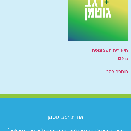
תיאוריה חשבונאית
139
₪
הוספה לסל
אודות רגב גוטמן
המרכז המוביל והמקצועי לקורסים דיגיטליים (online courses)