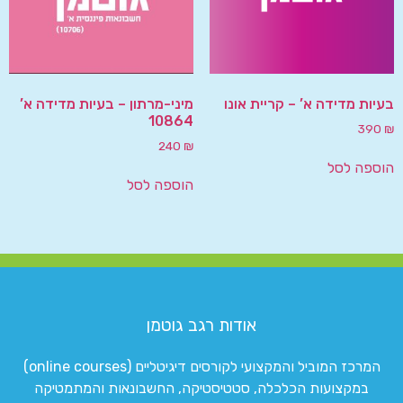
בעיות מדידה א’ – קריית אונו
מיני-מרתון – בעיות מדידה א’
10864
390
₪
240
₪
הוספה לסל
הוספה לסל
אודות רגב גוטמן
המרכז המוביל והמקצועי לקורסים דיגיטליים (online courses)
במקצועות הכלכלה, סטטיסטיקה, החשבונאות והמתמטיקה