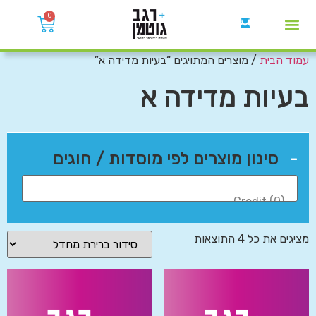
0
עמוד הבית
/ מוצרים המתויגים “בעיות מדידה א”
קבוצות הWhatsApp
בעיות מדידה א
-
סינון מוצרים לפי מוסדות / חוגים
מציגים את כל ⁦4⁩ התוצאות