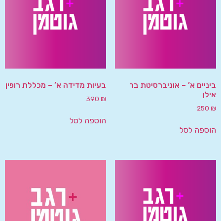
ביניים א’ – אוניברסיטת בר
בעיות מדידה א’ – מכללת רופין
אילן
390
₪
250
₪
הוספה לסל
הוספה לסל