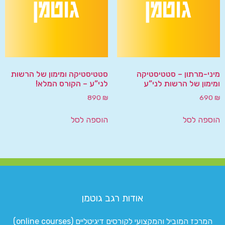
מיני-מרתון – סטטיסטיקה
סטטיסטיקה ומימון של הרשות
ומימון של הרשות לני”ע
לני”ע – הקורס המלא!
890
₪
690
₪
הוספה לסל
הוספה לסל
אודות רגב גוטמן
המרכז המוביל והמקצועי לקורסים דיגיטליים (online courses)