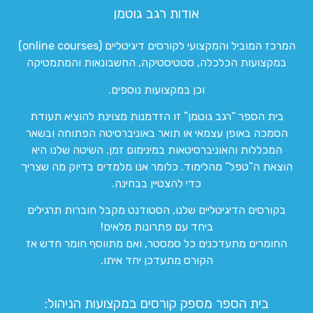
אודות רגב גוטמן
המרכז המוביל והמקצועי לקורסים דיגיטליים (online courses)
במקצועות הכלכלה, סטטיסטיקה, החשבונאות והמתמטיקה
וכן במקצועות נוספים.
בית הספר “רגב גוטמן” זו הזדמנות מצוינת להוציא תעודת
הסמכה באופן עצמאי או תואר באוניברסיטה הפתוחה ובשאר
המכללות והאוניברסיטאות במינימום זמן. השיטה שלנו היא
הוצאת ה”טפל” מהלימוד. כלומר אנו מלמדים בדיוק מה שצריך
כדי להצטיין בבחינה.
בקורסים הדיגיטליים שלנו, הסטודנט מקבל חוברות תרגילים
ביחד עם פתרונות מלאים!
החומרים מתעדכנים כל סמסטר, ואם מתווסף חומר חדש אז
הקורס מתעדכן יחד איתו.
בית הספר מספק קורסים במקצועות הניהול: