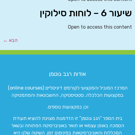
שיעור 6 – לוחות סילוקין
Open to access this content
הבא
←
אודות רגב גוטמן
המרכז המוביל והמקצועי לקורסים דיגיטליים (online courses)
במקצועות הכלכלה, סטטיסטיקה, החשבונאות והמתמטיקה
וכן במקצועות נוספים.
בית הספר “רגב גוטמן” זו הזדמנות מצוינת להוציא תעודת
הסמכה באופן עצמאי או תואר באוניברסיטה הפתוחה ובשאר
המכללות והאוניברסיטאות במינימום זמן. השיטה שלנו היא