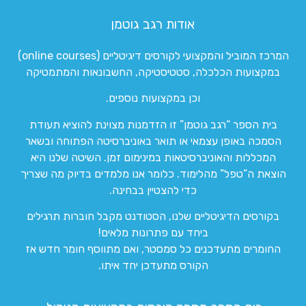
אודות רגב גוטמן
המרכז המוביל והמקצועי לקורסים דיגיטליים (online courses)
במקצועות הכלכלה, סטטיסטיקה, החשבונאות והמתמטיקה
וכן במקצועות נוספים.
בית הספר “רגב גוטמן” זו הזדמנות מצוינת להוציא תעודת
הסמכה באופן עצמאי או תואר באוניברסיטה הפתוחה ובשאר
המכללות והאוניברסיטאות במינימום זמן. השיטה שלנו היא
הוצאת ה”טפל” מהלימוד. כלומר אנו מלמדים בדיוק מה שצריך
כדי להצטיין בבחינה.
בקורסים הדיגיטליים שלנו, הסטודנט מקבל חוברות תרגילים
ביחד עם פתרונות מלאים!
החומרים מתעדכנים כל סמסטר, ואם מתווסף חומר חדש אז
הקורס מתעדכן יחד איתו.