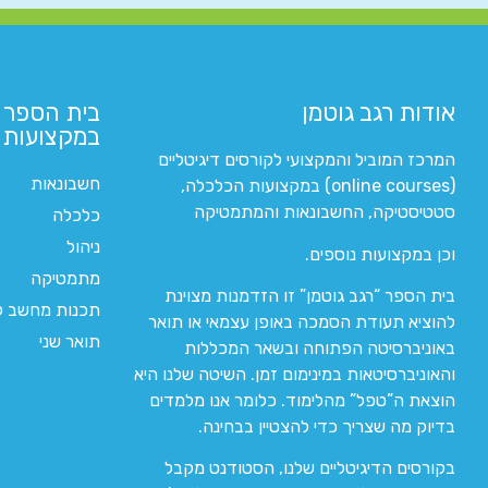
אודות רגב גוטמן
בית הספר 
במקצועות ה
המרכז המוביל והמקצועי לקורסים דיגיטליים
חשבונאות
(online courses) במקצועות הכלכלה,
סטטיסטיקה, החשבונאות והמתמטיקה
כלכלה
ניהול
וכן במקצועות נוספים.
מתמטיקה
בית הספר “רגב גוטמן” זו הזדמנות מצוינת
תכנות מחשב לי
להוציא תעודת הסמכה באופן עצמאי או תואר
תואר שני
באוניברסיטה הפתוחה ובשאר המכללות
והאוניברסיטאות במינימום זמן. השיטה שלנו היא
הוצאת ה”טפל” מהלימוד. כלומר אנו מלמדים
בדיוק מה שצריך כדי להצטיין בבחינה.
בקורסים הדיגיטליים שלנו, הסטודנט מקבל