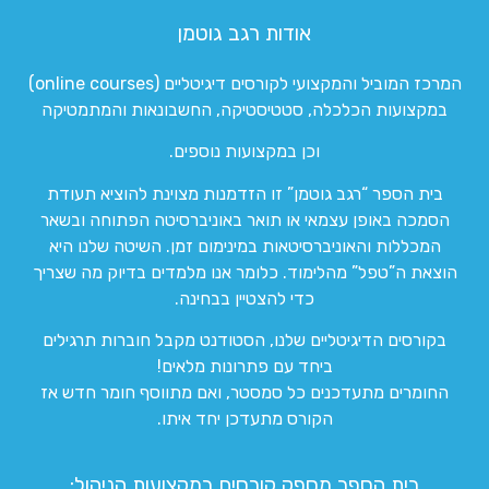
אודות רגב גוטמן
המרכז המוביל והמקצועי לקורסים דיגיטליים (online courses)
במקצועות הכלכלה, סטטיסטיקה, החשבונאות והמתמטיקה
וכן במקצועות נוספים.
בית הספר “רגב גוטמן” זו הזדמנות מצוינת להוציא תעודת
הסמכה באופן עצמאי או תואר באוניברסיטה הפתוחה ובשאר
המכללות והאוניברסיטאות במינימום זמן. השיטה שלנו היא
הוצאת ה”טפל” מהלימוד. כלומר אנו מלמדים בדיוק מה שצריך
כדי להצטיין בבחינה.
בקורסים הדיגיטליים שלנו, הסטודנט מקבל חוברות תרגילים
ביחד עם פתרונות מלאים!
החומרים מתעדכנים כל סמסטר, ואם מתווסף חומר חדש אז
הקורס מתעדכן יחד איתו.
בית הספר מספק קורסים במקצועות הניהול: