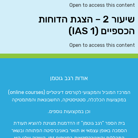
Open to access this content
שיעור 2 – הצגת הדוחות
הכספיים (IAS 1)
Open to access this content
אודות רגב גוטמן
המרכז המוביל והמקצועי לקורסים דיגיטליים (online courses)
במקצועות הכלכלה, סטטיסטיקה, החשבונאות והמתמטיקה
וכן במקצועות נוספים.
בית הספר “רגב גוטמן” זו הזדמנות מצוינת להוציא תעודת
הסמכה באופן עצמאי או תואר באוניברסיטה הפתוחה ובשאר
המכללות והאוניברסיטאות במינימום זמן. השיטה שלנו היא