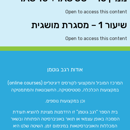
Open to access this content
שיעור 1 – מסגרת מושגית
Open to access this content
אודות רגב גוטמן
המרכז המוביל והמקצועי לקורסים דיגיטליים (online courses)
במקצועות הכלכלה, סטטיסטיקה, החשבונאות והמתמטיקה
וכן במקצועות נוספים.
בית הספר “רגב גוטמן” זו הזדמנות מצוינת להוציא תעודת
הסמכה באופן עצמאי או תואר באוניברסיטה הפתוחה ובשאר
המכללות והאוניברסיטאות במינימום זמן. השיטה שלנו היא