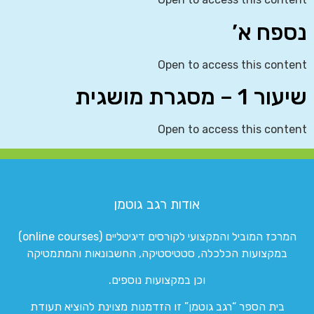
נספח א’
Open to access this content
שיעור 1 – מסגרת מושגית
Open to access this content
אודות רגב גוטמן
המרכז המוביל והמקצועי לקורסים דיגיטליים (online courses)
במקצועות הכלכלה, סטטיסטיקה, החשבונאות והמתמטיקה
וכן במקצועות נוספים.
בית הספר “רגב גוטמן” זו הזדמנות מצוינת להוציא תעודת