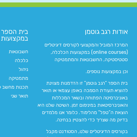
אודות רגב גוטמן
בית הספר 
במקצועות ה
המרכז המוביל והמקצועי לקורסים דיגיטליים
חשבונאות
(online courses) במקצועות הכלכלה,
סטטיסטיקה, החשבונאות והמתמטיקה
כלכלה
ניהול
וכן במקצועות נוספים.
מתמטיקה
בית הספר “רגב גוטמן” זו הזדמנות מצוינת
תכנות מחשב לי
להוציא תעודת הסמכה באופן עצמאי או תואר
תואר שני
באוניברסיטה הפתוחה ובשאר המכללות
והאוניברסיטאות במינימום זמן. השיטה שלנו היא
הוצאת ה”טפל” מהלימוד. כלומר אנו מלמדים
בדיוק מה שצריך כדי להצטיין בבחינה.
בקורסים הדיגיטליים שלנו, הסטודנט מקבל