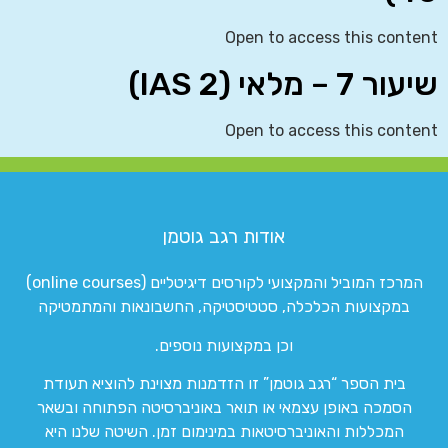
Open to access this content
שיעור 7 – מלאי (IAS 2)
Open to access this content
אודות רגב גוטמן
המרכז המוביל והמקצועי לקורסים דיגיטליים (online courses)
במקצועות הכלכלה, סטטיסטיקה, החשבונאות והמתמטיקה
וכן במקצועות נוספים.
בית הספר “רגב גוטמן” זו הזדמנות מצוינת להוציא תעודת
הסמכה באופן עצמאי או תואר באוניברסיטה הפתוחה ובשאר
המכללות והאוניברסיטאות במינימום זמן. השיטה שלנו היא