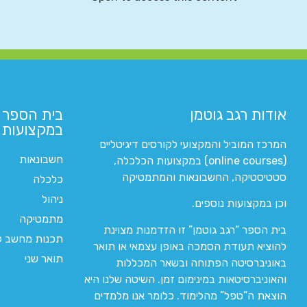
אודות רגב גוטמן
בית הספר 
במקצועות ה
המרכז המוביל והמקצועי לקורסים דיגיטליים
חשבונאות
(online courses) במקצועות הכלכלה,
סטטיסטיקה, החשבונאות והמתמטיקה
כלכלה
ניהול
וכן במקצועות נוספים.
מתמטיקה
בית הספר “רגב גוטמן” זו הזדמנות מצוינת
תכנות מחשב לי
להוציא תעודת הסמכה באופן עצמאי או תואר
תואר שני
באוניברסיטה הפתוחה ובשאר המכללות
והאוניברסיטאות במינימום זמן. השיטה שלנו היא
הוצאת ה”טפל” מהלימוד. כלומר אנו מלמדים