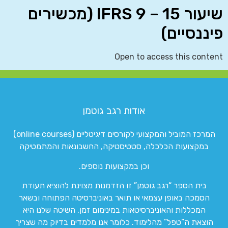
שיעור 15 – IFRS 9 (מכשירים
פיננסיים)
Open to access this content
אודות רגב גוטמן
המרכז המוביל והמקצועי לקורסים דיגיטליים (online courses)
במקצועות הכלכלה, סטטיסטיקה, החשבונאות והמתמטיקה
וכן במקצועות נוספים.
בית הספר “רגב גוטמן” זו הזדמנות מצוינת להוציא תעודת
הסמכה באופן עצמאי או תואר באוניברסיטה הפתוחה ובשאר
המכללות והאוניברסיטאות במינימום זמן. השיטה שלנו היא
הוצאת ה”טפל” מהלימוד. כלומר אנו מלמדים בדיוק מה שצריך