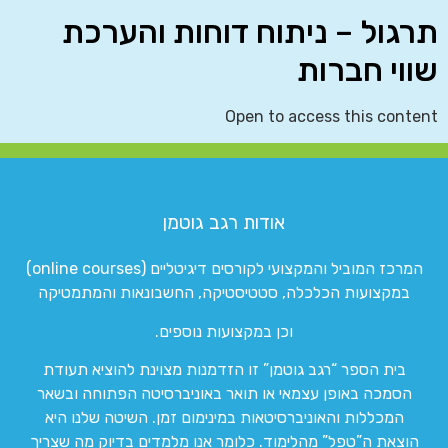
תרגול – ניתוח דוחות והערכת
שווי חברות
Open to access this content
אודות רגב גוטמן
המרכז המוביל והמקצועי לקורסים דיגיטליים (online courses)
במקצועות הכלכלה, סטטיסטיקה, החשבונאות והמתמטיקה
וכן במקצועות נוספים.
בית הספר “רגב גוטמן” זו הזדמנות מצוינת להוציא תעודת
הסמכה באופן עצמאי או תואר באוניברסיטה הפתוחה ובשאר
המכללות והאוניברסיטאות במינימום זמן. השיטה שלנו היא
הוצאת ה”טפל” מהלימוד. כלומר אנו מלמדים בדיוק מה שצריך