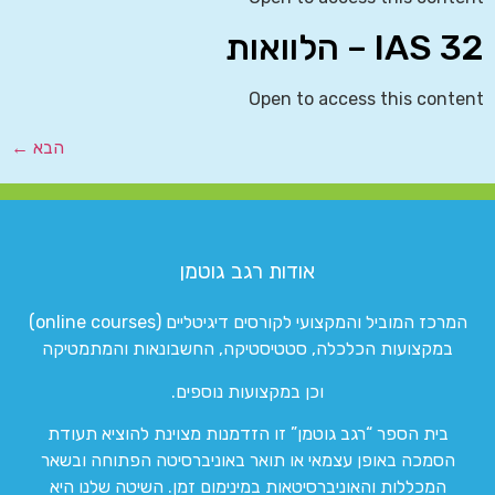
IAS 32 – הלוואות
Open to access this content
הבא
←
אודות רגב גוטמן
המרכז המוביל והמקצועי לקורסים דיגיטליים (online courses)
במקצועות הכלכלה, סטטיסטיקה, החשבונאות והמתמטיקה
וכן במקצועות נוספים.
בית הספר “רגב גוטמן” זו הזדמנות מצוינת להוציא תעודת
הסמכה באופן עצמאי או תואר באוניברסיטה הפתוחה ובשאר
המכללות והאוניברסיטאות במינימום זמן. השיטה שלנו היא