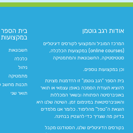
אודות רגב גוטמן
בית הספר 
במקצועות ה
המרכז המוביל והמקצועי לקורסים דיגיטליים
חשבונאות
(online courses) במקצועות הכלכלה,
סטטיסטיקה, החשבונאות והמתמטיקה
כלכלה
ניהול
וכן במקצועות נוספים.
מתמטיקה
בית הספר “רגב גוטמן” זו הזדמנות מצוינת
תכנות מחשב לי
להוציא תעודת הסמכה באופן עצמאי או תואר
תואר שני
באוניברסיטה הפתוחה ובשאר המכללות
והאוניברסיטאות במינימום זמן. השיטה שלנו היא
הוצאת ה”טפל” מהלימוד. כלומר אנו מלמדים
בדיוק מה שצריך כדי להצטיין בבחינה.
בקורסים הדיגיטליים שלנו, הסטודנט מקבל