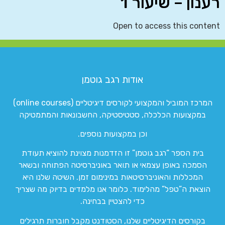
רענון – שיעור 1
Open to access this content
אודות רגב גוטמן
המרכז המוביל והמקצועי לקורסים דיגיטליים (online courses)
במקצועות הכלכלה, סטטיסטיקה, החשבונאות והמתמטיקה
וכן במקצועות נוספים.
בית הספר “רגב גוטמן” זו הזדמנות מצוינת להוציא תעודת
הסמכה באופן עצמאי או תואר באוניברסיטה הפתוחה ובשאר
המכללות והאוניברסיטאות במינימום זמן. השיטה שלנו היא
הוצאת ה”טפל” מהלימוד. כלומר אנו מלמדים בדיוק מה שצריך
כדי להצטיין בבחינה.
בקורסים הדיגיטליים שלנו, הסטודנט מקבל חוברות תרגילים