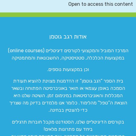
Open to access this content
אודות רגב גוטמן
המרכז המוביל והמקצועי לקורסים דיגיטליים (online courses)
במקצועות הכלכלה, סטטיסטיקה, החשבונאות והמתמטיקה
וכן במקצועות נוספים.
בית הספר “רגב גוטמן” זו הזדמנות מצוינת להוציא תעודת
הסמכה באופן עצמאי או תואר באוניברסיטה הפתוחה ובשאר
המכללות והאוניברסיטאות במינימום זמן. השיטה שלנו היא
הוצאת ה”טפל” מהלימוד. כלומר אנו מלמדים בדיוק מה שצריך
כדי להצטיין בבחינה.
בקורסים הדיגיטליים שלנו, הסטודנט מקבל חוברות תרגילים
ביחד עם פתרונות מלאים!