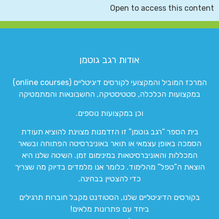
Open to access this content
אודות רגב גוטמן
המרכז המוביל והמקצועי לקורסים דיגיטליים (online courses)
במקצועות הכלכלה, סטטיסטיקה, החשבונאות והמתמטיקה
וכן במקצועות נוספים.
בית הספר “רגב גוטמן” זו הזדמנות מצוינת להוציא תעודת
הסמכה באופן עצמאי או תואר באוניברסיטה הפתוחה ובשאר
המכללות והאוניברסיטאות במינימום זמן. השיטה שלנו היא
הוצאת ה”טפל” מהלימוד. כלומר אנו מלמדים בדיוק מה שצריך
כדי להצטיין בבחינה.
בקורסים הדיגיטליים שלנו, הסטודנט מקבל חוברות תרגילים
ביחד עם פתרונות מלאים!