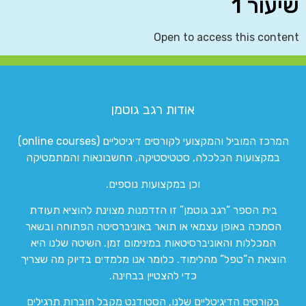
שיעור 1
Open to access this content
אודות רגב גוטמן
המרכז המוביל והמקצועי לקורסים דיגיטליים (online courses)
במקצועות הכלכלה, סטטיסטיקה, החשבונאות והמתמטיקה
וכן במקצועות נוספים.
בית הספר “רגב גוטמן” זו הזדמנות מצוינת להוציא תעודת
הסמכה באופן עצמאי או תואר באוניברסיטה הפתוחה ובשאר
המכללות והאוניברסיטאות במינימום זמן. השיטה שלנו היא
הוצאת ה”טפל” מהלימוד. כלומר אנו מלמדים בדיוק מה שצריך
כדי להצטיין בבחינה.
בקורסים הדיגיטליים שלנו, הסטודנט מקבל חוברות תרגילים