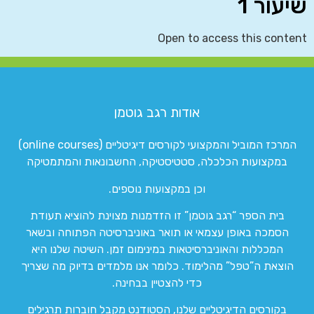
שיעור 1
Open to access this content
אודות רגב גוטמן
המרכז המוביל והמקצועי לקורסים דיגיטליים (online courses)
במקצועות הכלכלה, סטטיסטיקה, החשבונאות והמתמטיקה
וכן במקצועות נוספים.
בית הספר “רגב גוטמן” זו הזדמנות מצוינת להוציא תעודת
הסמכה באופן עצמאי או תואר באוניברסיטה הפתוחה ובשאר
המכללות והאוניברסיטאות במינימום זמן. השיטה שלנו היא
הוצאת ה”טפל” מהלימוד. כלומר אנו מלמדים בדיוק מה שצריך
כדי להצטיין בבחינה.
בקורסים הדיגיטליים שלנו, הסטודנט מקבל חוברות תרגילים