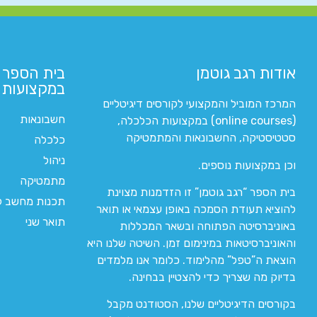
אודות רגב גוטמן
בית הספר 
במקצועות ה
המרכז המוביל והמקצועי לקורסים דיגיטליים
חשבונאות
(online courses) במקצועות הכלכלה,
סטטיסטיקה, החשבונאות והמתמטיקה
כלכלה
ניהול
וכן במקצועות נוספים.
מתמטיקה
בית הספר “רגב גוטמן” זו הזדמנות מצוינת
תכנות מחשב לי
להוציא תעודת הסמכה באופן עצמאי או תואר
תואר שני
באוניברסיטה הפתוחה ובשאר המכללות
והאוניברסיטאות במינימום זמן. השיטה שלנו היא
הוצאת ה”טפל” מהלימוד. כלומר אנו מלמדים
בדיוק מה שצריך כדי להצטיין בבחינה.
בקורסים הדיגיטליים שלנו, הסטודנט מקבל