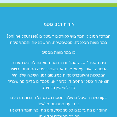
אודות רגב גוטמן
המרכז המוביל והמקצועי לקורסים דיגיטליים (online courses)
במקצועות הכלכלה, סטטיסטיקה, החשבונאות והמתמטיקה
וכן במקצועות נוספים.
בית הספר “רגב גוטמן” זו הזדמנות מצוינת להוציא תעודת
הסמכה באופן עצמאי או תואר באוניברסיטה הפתוחה ובשאר
המכללות והאוניברסיטאות במינימום זמן. השיטה שלנו היא
הוצאת ה”טפל” מהלימוד. כלומר אנו מלמדים בדיוק מה שצריך
כדי להצטיין בבחינה.
בקורסים הדיגיטליים שלנו, הסטודנט מקבל חוברות תרגילים
ביחד עם פתרונות מלאים!
החומרים מתעדכנים כל סמסטר, ואם מתווסף חומר חדש אז
הקורס מתעדכן יחד איתו.