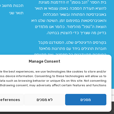
בית הספר “רגב גוטמן” זו הזדמנות מצוינת
תכנות מחשב לי
להוציא תעודת הסמכה באופן עצמאי או תואר
תואר שני
באוניברסיטה הפתוחה ובשאר המכללות
והאוניברסיטאות במינימום זמן. השיטה שלנו היא
הוצאת ה”טפל” מהלימוד. כלומר אנו מלמדים
בדיוק מה שצריך כדי להצטיין בבחינה.
בקורסים הדיגיטליים שלנו, הסטודנט מקבל
חוברות תרגילים ביחד עם פתרונות מלאים!
החומרים מתעדכנים כל סמסטר, ואם מתווסף
חומר חדש אז הקורס מתעדכן יחד איתו.
Manage Consent
de the best experiences, we use technologies like cookies to store and/or
ss device information. Consenting to these technologies will allow us to
ata such as browsing behavior or unique IDs on this site. Not consenting
ithdrawing consent, may adversely affect certain features and functions.
רגב גוטמן 2024 © כל הזכויות שמורות
מסכים
לא מסכים
references
פיתוח ותחזוקת אתר 