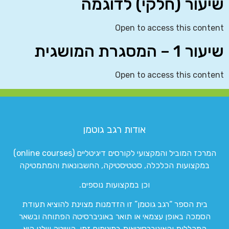
שיעור (חלקי) לדוגמה
Open to access this content
שיעור 1 – המסגרת המושגית
Open to access this content
אודות רגב גוטמן
המרכז המוביל והמקצועי לקורסים דיגיטליים (online courses)
במקצועות הכלכלה, סטטיסטיקה, החשבונאות והמתמטיקה
וכן במקצועות נוספים.
בית הספר “רגב גוטמן” זו הזדמנות מצוינת להוציא תעודת
הסמכה באופן עצמאי או תואר באוניברסיטה הפתוחה ובשאר
המכללות והאוניברסיטאות במינימום זמן. השיטה שלנו היא