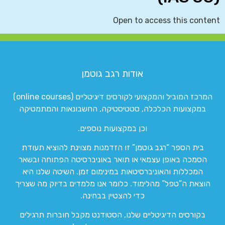
Open to access this content
אודות רגב גוטמן
המרכז המוביל והמקצועי לקורסים דיגיטליים (online courses)
במקצועות הכלכלה, סטטיסטיקה, החשבונאות והמתמטיקה
וכן במקצועות נוספים.
בית הספר “רגב גוטמן” זו הזדמנות מצוינת להוציא תעודת
הסמכה באופן עצמאי או תואר באוניברסיטה הפתוחה ובשאר
המכללות והאוניברסיטאות במינימום זמן. השיטה שלנו היא
הוצאת ה”טפל” מהלימוד. כלומר אנו מלמדים בדיוק מה שצריך
כדי להצטיין בבחינה.
בקורסים הדיגיטליים שלנו, הסטודנט מקבל חוברות תרגילים