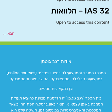
IAS 32 – הלוואות
Open to access this content
הבא
←
אודות רגב גוטמן
המרכז המוביל והמקצועי לקורסים דיגיטליים (online courses)
במקצועות הכלכלה, סטטיסטיקה, החשבונאות והמתמטיקה
וכן במקצועות נוספים.
בית הספר “רגב גוטמן” זו הזדמנות מצוינת להוציא תעודת
הסמכה באופן עצמאי או תואר באוניברסיטה הפתוחה ובשאר
המכללות והאוניברסיטאות במינימום זמן. השיטה שלנו היא