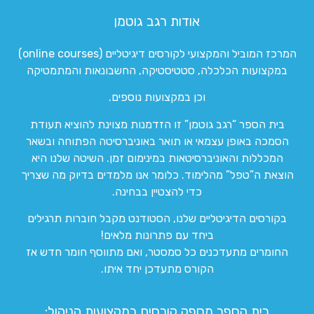
אודות רגב גוטמן
המרכז המוביל והמקצועי לקורסים דיגיטליים (online courses)
במקצועות הכלכלה, סטטיסטיקה, החשבונאות והמתמטיקה
וכן במקצועות נוספים.
בית הספר “רגב גוטמן” זו הזדמנות מצוינת להוציא תעודת
הסמכה באופן עצמאי או תואר באוניברסיטה הפתוחה ובשאר
המכללות והאוניברסיטאות במינימום זמן. השיטה שלנו היא
הוצאת ה”טפל” מהלימוד. כלומר אנו מלמדים בדיוק מה שצריך
כדי להצטיין בבחינה.
בקורסים הדיגיטליים שלנו, הסטודנט מקבל חוברות תרגילים
ביחד עם פתרונות מלאים!
החומרים מתעדכנים כל סמסטר, ואם מתווסף חומר חדש אז
הקורס מתעדכן יחד איתו.
בית הספר מספק קורסים במקצועות הניהול: