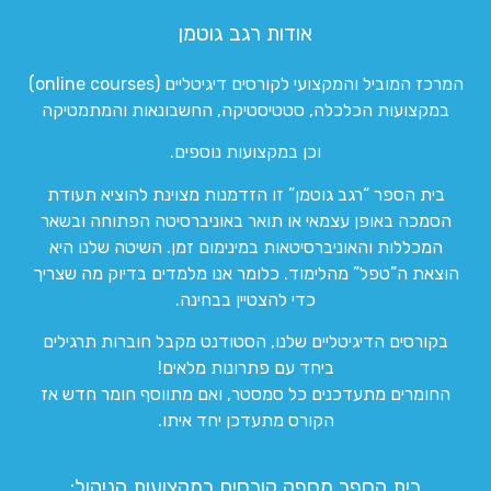
אודות רגב גוטמן
המרכז המוביל והמקצועי לקורסים דיגיטליים (online courses)
במקצועות הכלכלה, סטטיסטיקה, החשבונאות והמתמטיקה
וכן במקצועות נוספים.
בית הספר “רגב גוטמן” זו הזדמנות מצוינת להוציא תעודת
הסמכה באופן עצמאי או תואר באוניברסיטה הפתוחה ובשאר
המכללות והאוניברסיטאות במינימום זמן. השיטה שלנו היא
הוצאת ה”טפל” מהלימוד. כלומר אנו מלמדים בדיוק מה שצריך
כדי להצטיין בבחינה.
בקורסים הדיגיטליים שלנו, הסטודנט מקבל חוברות תרגילים
ביחד עם פתרונות מלאים!
החומרים מתעדכנים כל סמסטר, ואם מתווסף חומר חדש אז
הקורס מתעדכן יחד איתו.
בית הספר מספק קורסים במקצועות הניהול: