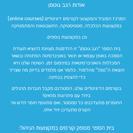
אודות רגב גוטמן
המרכז המוביל והמקצועי לקורסים דיגיטליים (online courses)
במקצועות הכלכלה, סטטיסטיקה, החשבונאות והמתמטיקה
וכן במקצועות נוספים.
בית הספר “רגב גוטמן” זו הזדמנות מצוינת להוציא תעודת
הסמכה באופן עצמאי או תואר באוניברסיטה הפתוחה ובשאר
המכללות והאוניברסיטאות במינימום זמן. השיטה שלנו היא
הוצאת ה”טפל” מהלימוד. כלומר אנו מלמדים בדיוק מה שצריך
כדי להצטיין בבחינה.
בקורסים הדיגיטליים שלנו, הסטודנט מקבל חוברות תרגילים
ביחד עם פתרונות מלאים!
החומרים מתעדכנים כל סמסטר, ואם מתווסף חומר חדש אז
הקורס מתעדכן יחד איתו.
בית הספר מספק קורסים במקצועות הניהול: